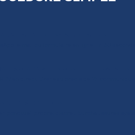
nous transmettez la demande
sApp, e-mail ou formulaire en ligne. En 30 second
ontactons votre client ou locataire
 RDV en direct. Créneau précis de 2h communiqué 
ention à domicile
en ponctuel, propre, discret. Surchaussures syst