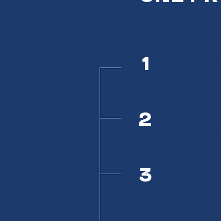
Vous 
1
Par What
Nous c
2
Prise de
Interv
3
Technici