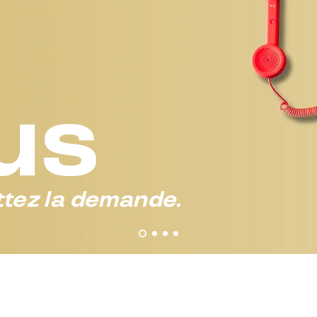
us
tez la demande.
 à votre place