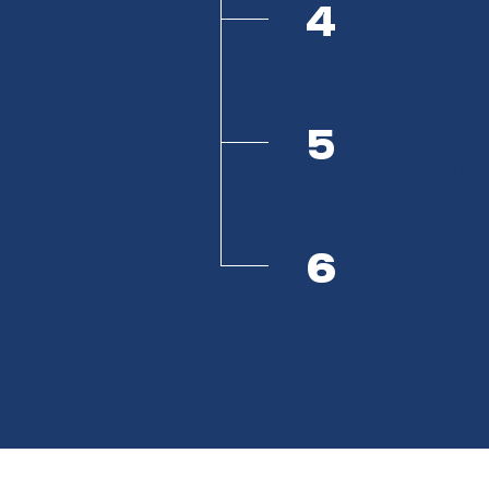
Diagno
4
Soumis a
Rappor
5
Document 
Factur
6
Facture 