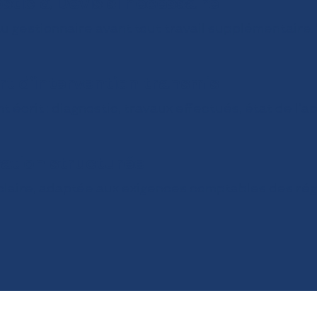
stic & Devis si nécessaire
u gestionnaire avant tout travail supplémentaire. 
t d’intervention transmis
écrit : diagnostic, travaux effectués, état de l’a
ation structurée
claire, adaptée aux exigences comptables des régi